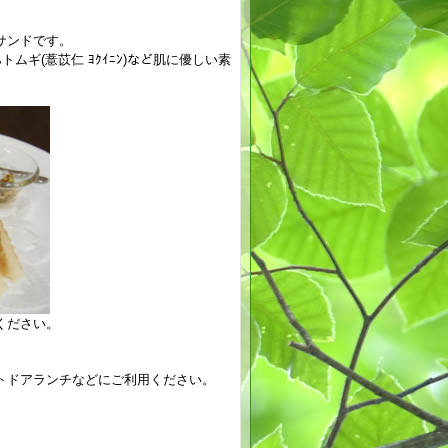
サンドです。
ムギ(薏苡仁 ﾖｸｲﾆﾝ)など
肌に優しい素
ください。
トドアランチなどにご利用ください。