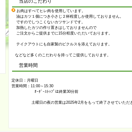
当店のこだわり
お肉はすべてヒレ肉を使用しています。
油はカツ１個につき小さじ２杯程度しか使用しておりません。
ですのでしつこくないカツサンドです。
加熱したカツの作り置きはしておりませんので
ご注文からご提供までに15分程度いただいております。
テイクアウトにも自家製のピクルスを添えております。
などなど多くのこだわりを持ってご提供しております。
営業時間
定休日：月曜日
営業時間：11:00～15:30
ｵｰﾀﾞｰｽﾄｯﾌﾟは終業30分前
土曜日の夜の営業は
2025年2月をもって
終了させていただ