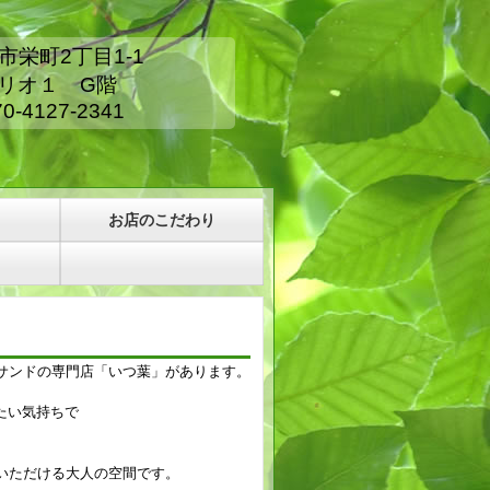
塚市栄町2丁目1-1
１ G階
127-2341
お店のこだわり
サンドの専門店「いつ葉」があります。
たい気持ちで
いただける大人の空間です。