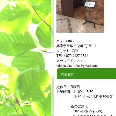
〒665-0845
兵庫県宝塚市栄町2丁目1-1
ソリオ1 G階
TEL：070-4127-2341
メールアドレス：
takarazuka.ituha@gmail.com
営業時間
定休日：月曜日
営業時間／11:00～15:30
ｵｰﾀﾞｰｽﾄｯﾌﾟは終業30分前
夜の営業は
2025年2月をもって