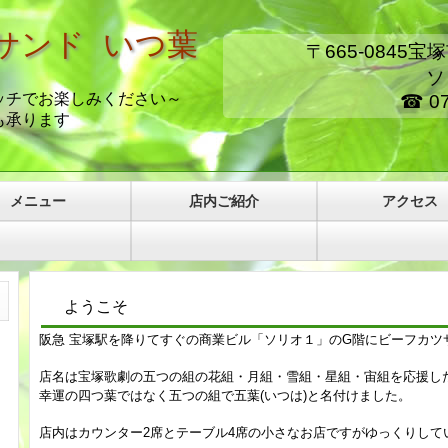
サンド いつ葉
〒665-0845宝
ソリオ
チでお楽しみください～
☎ 070-4
ります
メニュー
店内ご紹介
アクセス
ようこそ
阪急 宝塚駅を降りてすぐの商業ビル「ソリオ１」のG階
にビ
ーフカツ
店名は宝塚歌劇の五つの組の花組・月組・雪組・星組・宙組を応援し
幸運の四つ葉ではなく五つの組で五葉(いつは)と名付けました。
店内はカウンター2席とテーブル4席の小さなお店ですがゆっくりして