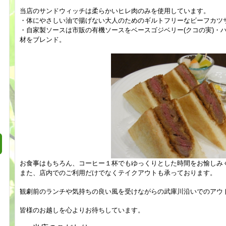
当店のサンドウィッチは柔らかいヒレ肉のみを
使用しています
。
・体にやさしい油で揚げない大人のためのギルトフリーな
ビーフカツ
・自家製ソースは市販の有機ソースをベース
ゴジベリー(クコの実)・ハト
材をブレンド。
お食事はもちろん、コーヒー１杯でもゆっくりとした時間をお愉しみ
また、店内でのご利用だけでなくテイクアウトも承っております。
観劇前のランチや
気持ちの良い風を受けながらの武庫川沿いでのアウ
皆様のお越しを心よりお待ちしています。