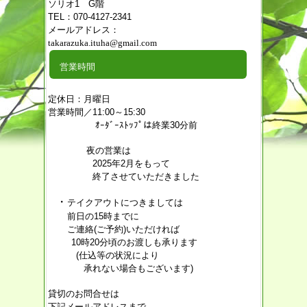
ソリオ1 G階
TEL：070-4127-2341
メールアドレス：
takarazuka.ituha@gmail.com
営業時間
定休日：月曜日
営業時間／11:00～15:30
ｵｰﾀﾞｰｽﾄｯﾌﾟは終業30分前
夜の営業は
2025年2月をもって
終了させていただきました
・
テイクアウトにつきましては
前日の15時までに
ご連絡(ご予約)いただければ
10時20分頃のお渡しも承ります
(仕込等の状況により
承れない場合もございます)
貸切のお問合せは
下記メールアドレスまで