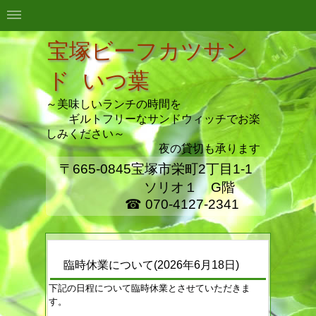
宝塚
ビーフカツサン
ド いつ葉
～美味しいランチの時間を
ギルトフリーなサンドウィッチでお楽
しみください～
夜の貸切も承ります
〒665-0845宝塚市栄町2丁目1-1
ソリオ１ G階
☎ 070-4127-2341
臨時休業について
(2026年6月18日)
下記の日程について臨時休業とさせていただきま
す。